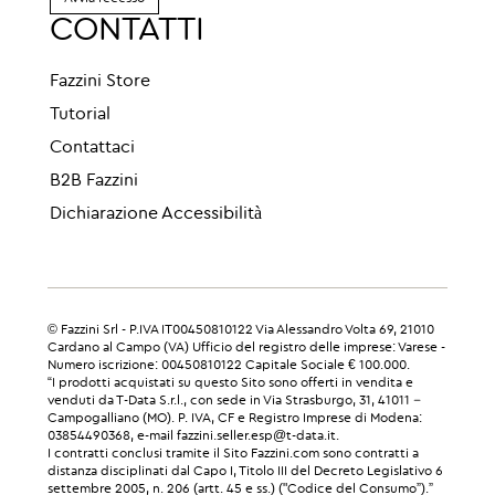
CONTATTI
Fazzini Store
Tutorial
Contattaci
B2B Fazzini
Dichiarazione Accessibilità
© Fazzini Srl - P.IVA IT00450810122 Via Alessandro Volta 69, 21010
Cardano al Campo (VA) Ufficio del registro delle imprese: Varese -
Numero iscrizione: 00450810122 Capitale Sociale € 100.000.
“I prodotti acquistati su questo Sito sono offerti in vendita e
venduti da T-Data S.r.l., con sede in Via Strasburgo, 31, 41011 –
Campogalliano (MO). P. IVA, CF e Registro Imprese di Modena:
03854490368, e-mail fazzini.seller.esp@t-data.it.
I contratti conclusi tramite il Sito Fazzini.com sono contratti a
distanza disciplinati dal Capo I, Titolo III del Decreto Legislativo 6
settembre 2005, n. 206 (artt. 45 e ss.) ("Codice del Consumo”).”