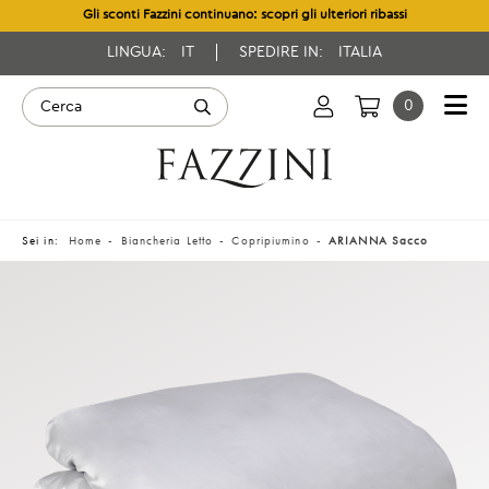
Gli sconti Fazzini continuano: scopri gli ulteriori ribassi
LINGUA:
IT
SPEDIRE IN:
ITALIA
0
Sei in:
Home
Biancheria Letto
Copripiumino
ARIANNA Sacco