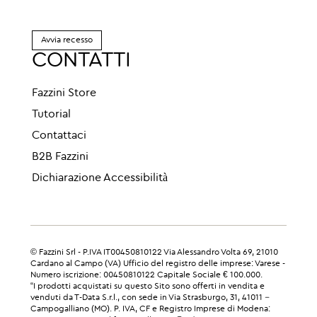
Avvia recesso
CONTATTI
Fazzini Store
Tutorial
Contattaci
B2B Fazzini
Dichiarazione Accessibilità
© Fazzini Srl - P.IVA IT00450810122 Via Alessandro Volta 69, 21010
Cardano al Campo (VA) Ufficio del registro delle imprese: Varese -
Numero iscrizione: 00450810122 Capitale Sociale € 100.000.
“I prodotti acquistati su questo Sito sono offerti in vendita e
venduti da T-Data S.r.l., con sede in Via Strasburgo, 31, 41011 –
Campogalliano (MO). P. IVA, CF e Registro Imprese di Modena: