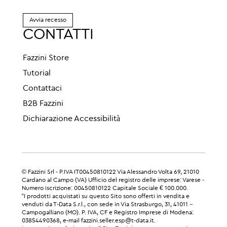
Avvia recesso
CONTATTI
Fazzini Store
Tutorial
Contattaci
B2B Fazzini
Dichiarazione Accessibilità
© Fazzini Srl - P.IVA IT00450810122 Via Alessandro Volta 69, 21010
Cardano al Campo (VA) Ufficio del registro delle imprese: Varese -
Numero iscrizione: 00450810122 Capitale Sociale € 100.000.
“I prodotti acquistati su questo Sito sono offerti in vendita e
venduti da T-Data S.r.l., con sede in Via Strasburgo, 31, 41011 –
Campogalliano (MO). P. IVA, CF e Registro Imprese di Modena:
03854490368, e-mail fazzini.seller.esp@t-data.it.