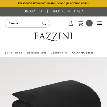
Gli sconti Fazzini continuano: scopri gli ulteriori ribassi
LINGUA:
IT
SPEDIRE IN:
ITALIA
0
Sei in:
Home
Biancheria Letto
Copripiumino
ARIANNA Sacco