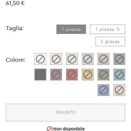
61,50 €
Taglia:
1 piazza​
1 piazza ½​
2 piazze​
Colore:
ESAURITO

Non disponibile