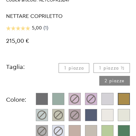
Codice articolo:
NETCOPR2$247
NETTARE COPRILETTO
215,00 €
Taglia:
1 piazza​
1 piazza ½​
2 piazze
Colore: