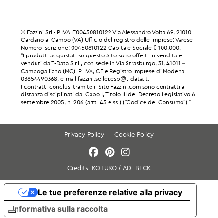
© Fazzini Srl - P.IVA IT00450810122 Via Alessandro Volta 69, 21010
Cardano al Campo (VA) Ufficio del registro delle imprese: Varese -
Numero iscrizione: 00450810122 Capitale Sociale € 100.000.
“I prodotti acquistati su questo Sito sono offerti in vendita e
venduti da T-Data S.r.l., con sede in Via Strasburgo, 31, 41011 –
Campogalliano (MO). P. IVA, CF e Registro Imprese di Modena:
03854490368, e-mail fazzini.seller.esp@t-data.it.
I contratti conclusi tramite il Sito Fazzini.com sono contratti a
distanza disciplinati dal Capo I, Titolo III del Decreto Legislativo 6
settembre 2005, n. 206 (artt. 45 e ss.) ("Codice del Consumo”).”
Privacy Policy
Cookie Policy
Credits:
KOTUKO
/
AD:
BLCK
Le tue preferenze relative alla privacy
Informativa sulla raccolta