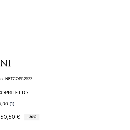
lo:
NETCOPR2$77
COPRILETTO
150,50 €
- 30%