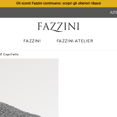
Gli sconti Fazzini continuano: scopri gli ulteriori ribassi
AZI
FAZZINI
FAZZINI ATELIER
E Copriletto